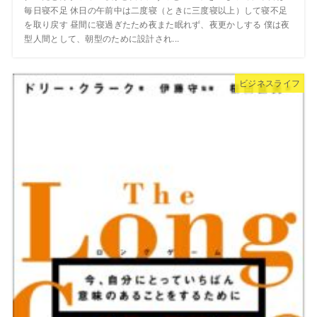
毎日寝不足 休日の午前中は二度寝（ときに三度寝以上）して寝不足
を取り戻す 昼間に寝過ぎたため夜また眠れず、夜更かしする 僕は夜
型人間として、朝型のために設計され...
ビジネスライフ